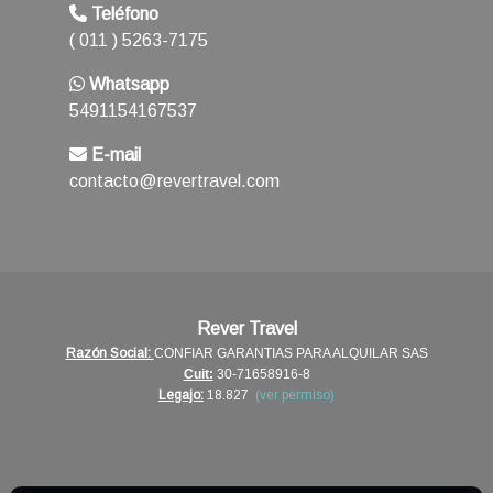
Teléfono
( 011 ) 5263-7175
Whatsapp
5491154167537
E-mail
contacto@revertravel.com
Rever Travel
Razón Social:
CONFIAR GARANTIAS PARA ALQUILAR SAS
Cuit:
30-71658916-8
Legajo:
18.827
(ver permiso)